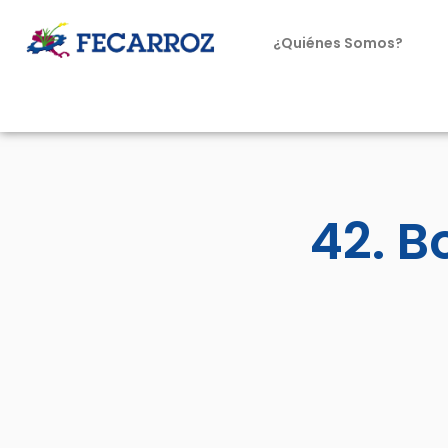
¿Quiénes Somos?
42. B