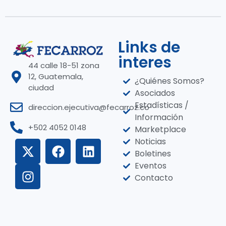
Links de
interes
44 calle 18-51 zona
12, Guatemala,
¿Quiénes Somos?
ciudad
Asociados
Estadísticas /
direccion.ejecutiva@fecarroz.co
Información
+502 4052 0148
Marketplace
Noticias
Boletines
Eventos
Contacto