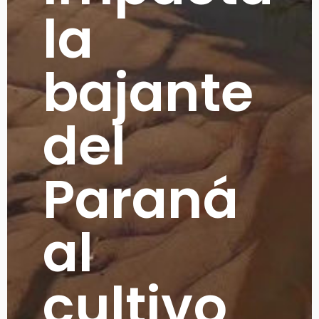
la
bajante
del
Paraná
al
cultivo